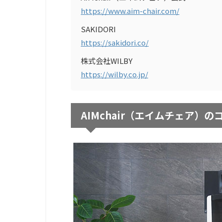
https://www.aim-chair.com/
SAKIDORI
https://sakidori.co/
株式会社WILBY
https://wilby.co.jp/
AIMchair（エイムチェア）