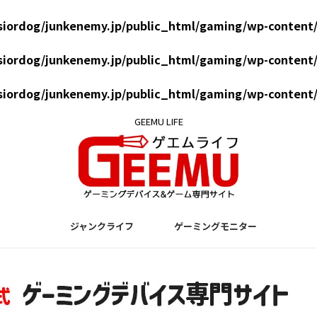
siordog/junkenemy.jp/public_html/gaming/wp-content/
siordog/junkenemy.jp/public_html/gaming/wp-content/
siordog/junkenemy.jp/public_html/gaming/wp-content/
GEEMU LIFE
ジャンクライフ
ゲーミングモニター