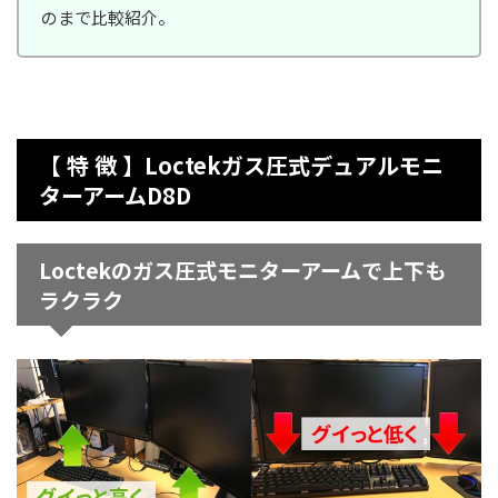
のまで比較紹介。
【 特 徴 】Loctekガス圧式デュアルモニ
ターアームD8D
Loctekのガス圧式モニターアームで上下も
ラクラク