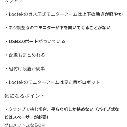
スッキリ
・Loctekのガス圧式モニターアームは
上下の動きが軽やか
・ネジ調整なので
モニターが下を向いてくることがない
・
USB3.0ポート
がついている
・配線もまとめれる
・組付け設置が簡単
・Loctekのモニターアームは見た目がロボット
気になるポイント
・クランプで挟む場合、
平らな机しか挟めない（パイプ式な
どはスペーサーが必要）
グロメット式ならOK!