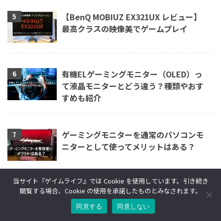
【BenQ MOBIUZ EX321UX レビュー】
最高クラスの映像美でゲームプレイ
有機ELゲーミングモニター（OLED）っ
て液晶モニターとどう違う？種類やおす
すめも紹介
ゲーミングモニターを通常のパソコンモ
ニターとして使ってメリットはある？
当サイト『ゲイムライフ』では Cookie を使用しています。引き続き
閲覧する場合、Cookie の使用を承諾したものとみなされます。
【最新】PS5おすすめモニターランキン
グ10選！「FPS/4K/WQHD/120Hz」安い
同意する
同意しない
コスパモニターも！