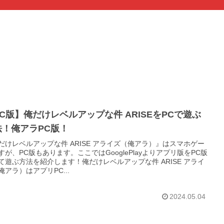
C版】俺だけレベルアップな件 ARISEをPCで遊ぶ
法！俺アラPC版！
だけレベルアップな件 ARISE アライズ（俺アラ）』はスマホゲー
すが、PC版もあります。ここではGooglePlayよりアプリ版をPC版
て遊ぶ方法を紹介します！俺だけレベルアップな件 ARISE アライ
俺アラ）はアプリPC...
2024.05.04