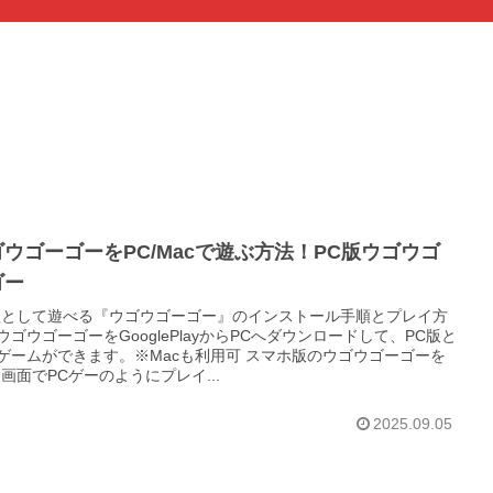
ウゴーゴーをPC/Macで遊ぶ方法！PC版ウゴウゴ
ゴー
版として遊べる『ウゴウゴーゴー』のインストール手順とプレイ方
ウゴウゴーゴーをGooglePlayからPCへダウンロードして、PC版と
ゲームができます。※Macも利用可 スマホ版のウゴウゴーゴーを
大画面でPCゲーのようにプレイ...
2025.09.05