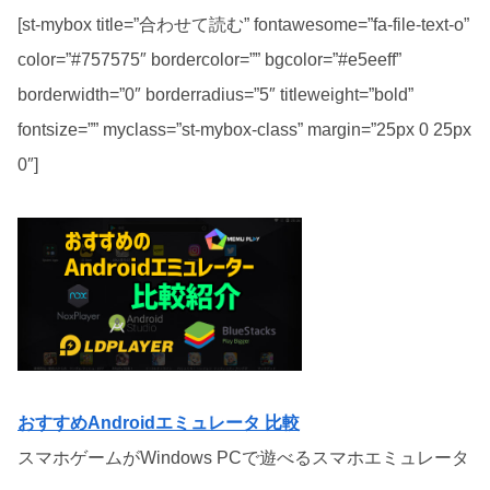
[st-mybox title=”合わせて読む” fontawesome=”fa-file-text-o”
color=”#757575″ bordercolor=”” bgcolor=”#e5eeff”
borderwidth=”0″ borderradius=”5″ titleweight=”bold”
fontsize=”” myclass=”st-mybox-class” margin=”25px 0 25px
0″]
おすすめAndroidエミュレータ 比較
スマホゲームがWindows PCで遊べるスマホエミュレータ