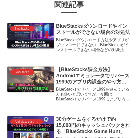
関連記事
BlueStacksダウンロードやイン
BlueStacks
ストールができない場合の対処法
BlueStacksダウンロード方法やアプリが
ダウンロードできない、BlueStacksがイ
ンストールできない場合などの対象法に
ついて説明しています。Androidエミュレ
ータ「BlueStacks」のダウンロード方法
総評価 95点 / 当...
【BlueStacks課金方法】
BlueStacks
Androidエミュレータでリバース
1999のアプリ内課金のやり方
（ブルスタ編）
BlueStacksでリバース1999を遊んでいる
方も多いと思いますが、今回は
BlueStacksでリバース1999にアプリ内課
金をする方法をご紹介します。おすすめ
の課金方法もありますので、ぜひ参考に
してみてください。BlueStacksの...
30分ゲームをするだけで約
Androidエミュレーター
15,000円のキャッシュバックされ
る「BlueStacks Game Hunt」