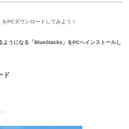
大陸）をPCダウンロードしてみよう！
うになる「BlueStacks」をPCへインストールし
ード
う。