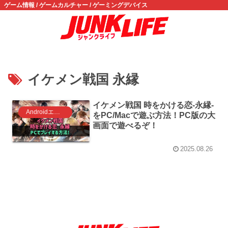
ゲーム情報 / ゲームカルチャー / ゲーミングデバイス
イケメン戦国 永縁
イケメン戦国 時をかける恋-永縁-
Androidエミュレータ ゲーム
をPC/Macで遊ぶ方法！PC版の大
画面で遊べるぞ！
2025.08.26