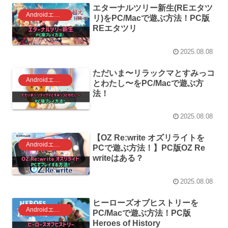
エターナルツリー新生(REエタツ
Androidエミュレータ ゲーム
リ)をPC/Macで遊ぶ方法！PC版
REエタツリ
2025.08.08
ただいま〜リラックマとすみっコ
Androidエミュレータ ゲーム
とわたし〜をPC/Macで遊ぶ方
法！
2025.08.08
【OZ Re:write オズリライトを
Androidエミュレータ ゲーム
PCで遊ぶ方法！】PC版OZ Re
writeはある？
2025.08.08
ヒーローズオブヒストリーを
Androidエミュレータ ゲーム
PC/Macで遊ぶ方法！PC版
Heroes of History