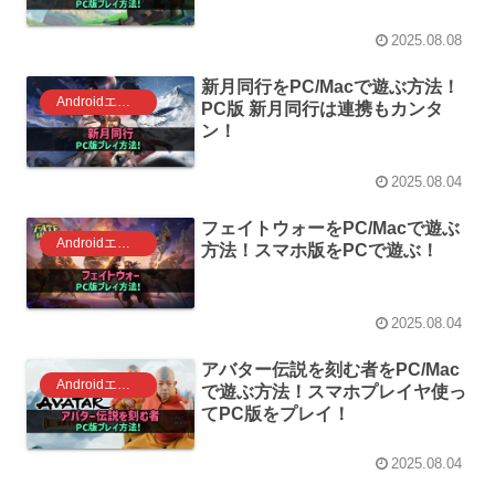
2025.08.08
新月同行をPC/Macで遊ぶ方法！
Androidエミュレータ ゲーム
PC版 新月同行は連携もカンタ
ン！
2025.08.04
フェイトウォーをPC/Macで遊ぶ
Androidエミュレータ ゲーム
方法！スマホ版をPCで遊ぶ！
2025.08.04
アバター伝説を刻む者をPC/Mac
Androidエミュレータ ゲーム
で遊ぶ方法！スマホプレイヤ使っ
てPC版をプレイ！
2025.08.04