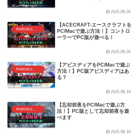
2025.08.26
【ACECRAFT-エースクラフトを
Androidエミュレータ ゲーム
PC/Macで遊ぶ方法！】コントロ
ーラーでPC版が遊べる！
2025.08.26
【アビスディアをPC/Macで遊ぶ
Androidエミュレータ ゲーム
方法！】PC版アビスディアはあ
る？
2025.08.18
【忘却前夜をPC/Macで遊ぶ方
Androidエミュレータ ゲーム
法！】PC版として忘却前夜を遊
べます
2025.08.16