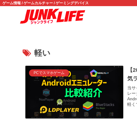
ゲーム情報 / ゲームカルチャー / ゲーミングデバイス
軽い
【2
PCでスマホゲーム
気ラ
当サ
レー
An
軽く