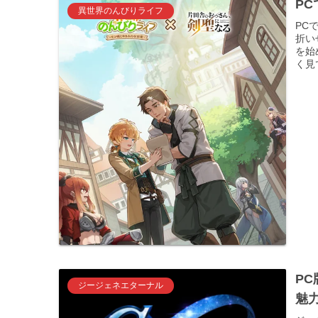
P
異世界のんびりライフ
PC
折い
を始
く見
PC
ジージェネエターナル
魅