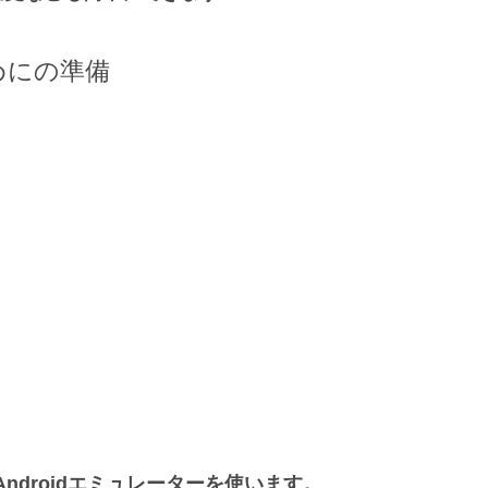
めにの準備
）
Androidエミュレーターを使います。