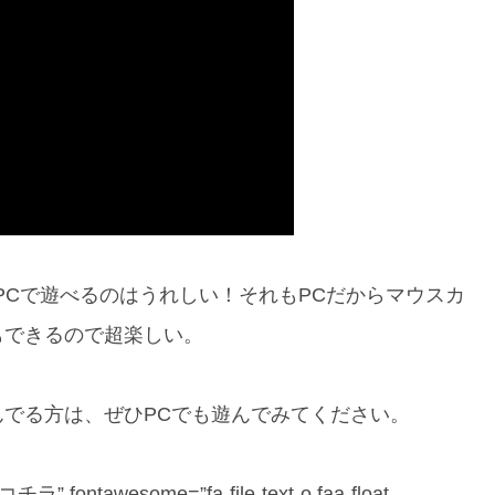
PCで遊べるのはうれしい！それもPCだからマウスカ
もできるので超楽しい。
でる方は、ぜひPCでも遊んでみてください。
fontawesome=”fa-file-text-o faa-float