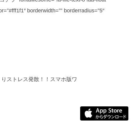
or=”#fff1f1″ borderwidth=”” borderradius=”5″
くりストレス発散！！スマホ版ワ