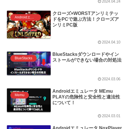
2024.04.24
クローズ×WORSTアンリミテッ
Androidエミュレータ ゲーム
ドをPCで遊ぶ方法！クローズア
ンリミPC版
2024.04.10
BlueStacksダウンロードやイン
BlueStacks
ストールができない場合の対処法
2024.03.06
Androidエミュレータ MEmu
Memu
PLAYの危険性と安全性と違法性
について！
2024.03.01
Androidエミュレータ NoxPlayer