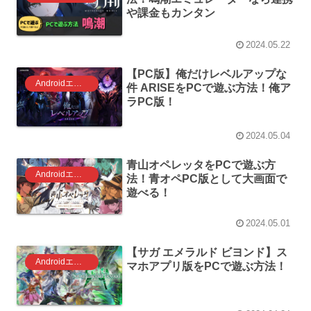
や課金もカンタン
2024.05.22
【PC版】俺だけレベルアップな
Androidエミュレータ ゲーム
件 ARISEをPCで遊ぶ方法！俺ア
ラPC版！
2024.05.04
青山オペレッタをPCで遊ぶ方
Androidエミュレータ ゲーム
法！青オペPC版として大画面で
遊べる！
2024.05.01
【サガ エメラルド ビヨンド】ス
Androidエミュレータ ゲーム
マホアプリ版をPCで遊ぶ方法！