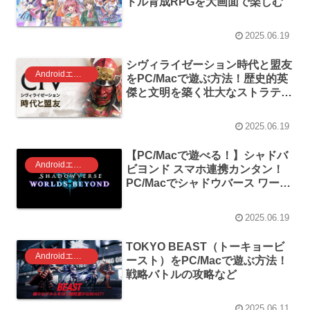
ドル育成RPGを大画面で楽しむ
2025.06.19
シヴィライゼーション時代と盟友
Androidエミュレータ ゲーム
をPC/Macで遊ぶ方法！歴史的英
傑と文明を築く壮大なストラテジ
ー
2025.06.19
【PC/Macで遊べる！】シャドバ
Androidエミュレータ ゲーム
ビヨンド スマホ連携カンタン！
PC/Macでシャドウバース ワール
ズ ビヨンドを遊ぶ方法！
2025.06.19
TOKYO BEAST（トーキョービ
Androidエミュレータ ゲーム
ースト）をPC/Macで遊ぶ方法！
戦略バトルの攻略など
2025.06.11