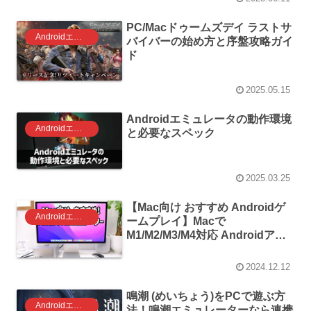
PC/Macドゥームズデイ ラストサ
Androidエミュレータ ゲーム
バイバーの始め方と序盤攻略ガイ
ド
2025.05.15
Androidエミュレータの動作環境
Androidエミュレーター
と必要なスペック
2025.03.25
【Mac向け おすすめ Androidゲ
Androidエミュレーター
ームプレイ】Macで
M1/M2/M3/M4対応 Androidアプ
リ動かす！
2024.12.12
鳴潮 (めいちょう)をPCで遊ぶ方
Androidエミュレータ ゲーム
法！鳴潮エミュレーターなら連携