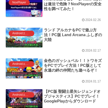
NoxPlayer
は違法で危険？NoxPlayerの安全
性を調べてみた！
2024.02.26
ランド アルカナをPCで遊ぶ方
Androidエミュレータ ゲーム
法！PC版 Land Arcana ふしぎの
大陸
2024.02.17
金色のガッシュベル！！トワキズ
Androidエミュレータ ゲーム
をPCでプレイ方法！PC版として
永遠の絆の仲間たち遊べるぞ！
2024.01.17
【PC版 聖闘士星矢レジェンドオ
Androidエミュレータ ゲーム
ブジャスティス】PCでプレイ！
GooglePlayからダウンロード